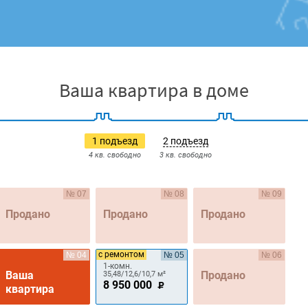
Ваша квартира в доме
1 подъезд
2 подъезд
4 кв. свободно
3 кв. свободно
№ 07
№ 08
№ 09
Продано
Продано
Продано
с ремонтом
№ 04
№ 05
№ 06
1-комн.
Ваша
Продано
35,48/12,6/10,7 м²
8 950 000
квартира