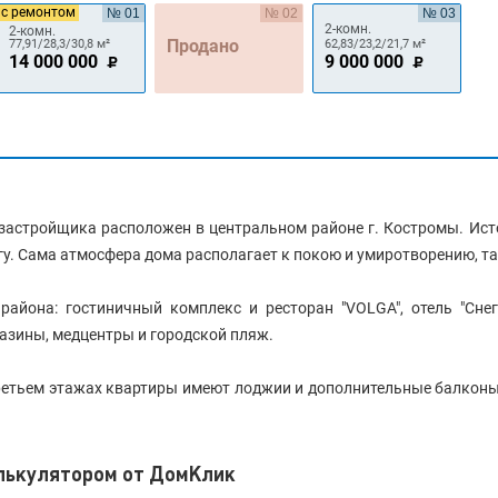
с ремонтом
№ 01
№ 02
№ 03
2-комн.
2-комн.
Продано
77,91/28,3/30,8 м²
62,83/23,2/21,7 м²
14 000 000
9 000 000
застройщика расположен в центральном районе г. Костромы. Ист
у. Сама атмосфера дома располагает к покою и умиротворению, та
айона: гостиничный комплекс и ресторан "VOLGA", отель "Снег
азины, медцентры и городской пляж.
третьем этажах квартиры имеют лоджии и дополнительные балконы.
алькулятором от ДомКлик