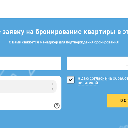
е заявку на бронирование квартиры в э
С Вами свяжется менеджер для подтверждения бронирования!
Я даю
согласие
на обработ
политикой
.