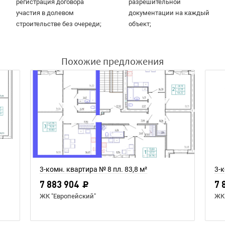
регистрация договора
разрешительной
участия в долевом
документации на каждый
строительстве без очереди;
объект;
Похожие предложения
3-комн. квартира № 8 пл. 83,8 м²
3-к
7 883 904
7 
ЖК "Европейский"
ЖК 