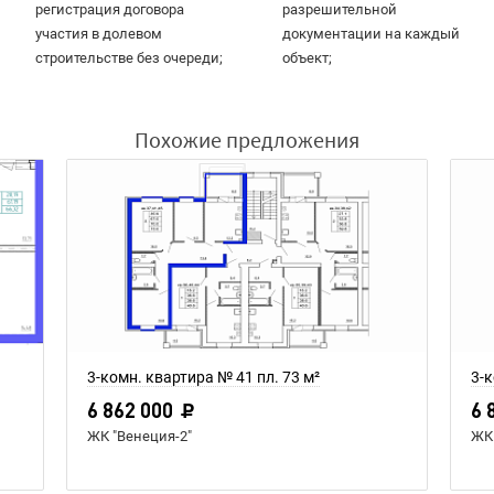
регистрация договора
разрешительной
участия в долевом
документации на каждый
строительстве без очереди;
объект;
Похожие предложения
3-комн. квартира № 41 пл. 73 м²
3-к
6 862 000
6 
ЖК "Венеция-2"
ЖК 