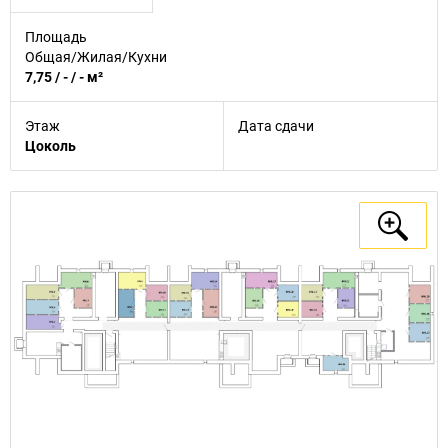
Площадь
Общая/Жилая/Кухни
7,75 / - / - м²
Этаж
Дата сдачи
Цоколь