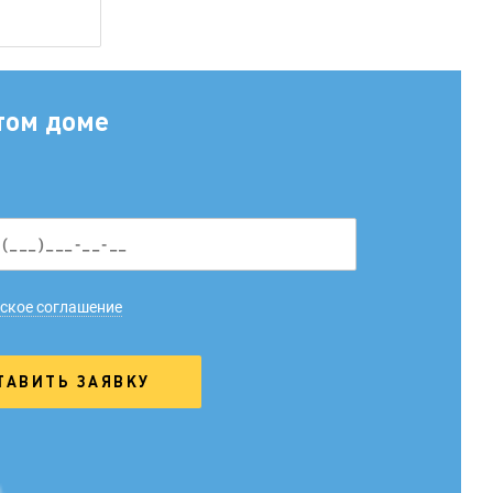
том доме
ское соглашение