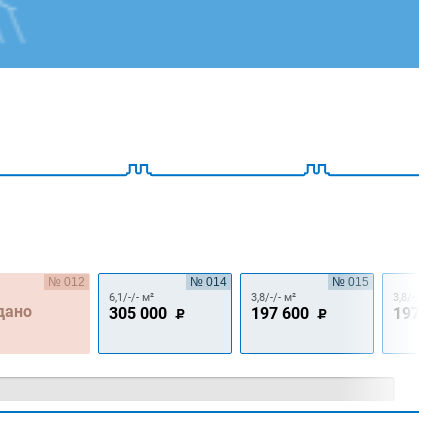
№ 012
№ 014
№ 015
6,1/-/- м²
3,8/-/- м²
3,8/-/- м²
дано
305 000
197 600
197 60