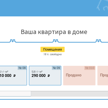
Ваша квартира в доме
Помещения
18 п. свободно
№ 08
№ 09
№ 010
2/-/- м²
5,8/-/- м²
Продано
Про
10 000
290 000