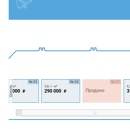
№ 01
№ 02
№ 07
6,3/-/- м²
5,8/-/- м²
6,
Цоколь
Продано
315 000
290 000
3