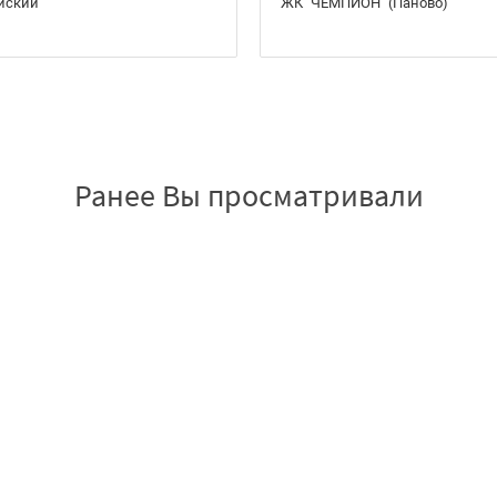
йский"
ЖК "ЧЕМПИОН" (Паново)
Ранее Вы просматривали