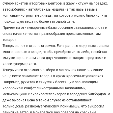
супермаркетов и торговых центров, в жару и стужу на поездах,
автомобилях и автобусах мы ездили на так называемые
«оптовки» - огромные склады, на которых можно было купить
подходящую вещь по более выгодной цене.
Причем на эти невзрачные базы россияне съезжались снова и
снова из-за качества и разнообразия представленных там
товаров.
Теперь рынок в стране огромен. Если раньше люди выстаивали
многочасовые очереди, чтобы приобрести что-либо, то сейчас
мы уже нервничаем из-за двух человек, стоящих перед нами в
кассе супермаркета.
Теперь из-за огромного выбора в магазинах наше внимание
чаще всего занимают товары в ярких красочных упаковках.
Например, руки так и тянутся к блестящим зазывающим
коробочкам конфет с иностранными названиями,
мелькающими с экранов телевизоров и городских билбордов. И
даже высокая цена в таком случае не останавливает.
Только дома, развернув упаковку, понимаешь, что выбросил
деньги на ветер, и в очередной раз повелся на красивые