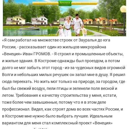
«Я сам работал на множестве строек от Зауралья до юга
России, - рассказывает один из жильцов микрорайона
«Венеция» Иван ГРОМОВ. - Я строил и промышленные объекты,
и жилые здания. В Костроме однажды был проездом, а потом
долго не мог забыть этот город - из-за чудесных видов огромной
Волги и небольших милых речушек он запал мне в душу. Я решил
сюда переехать. Но жить мог только на природе, за городом, где
был бы свежий воздух, пели птицы и зеленели поля весной и
летом. Требования к качеству строительства у меня, кстати,
тоже более чем завышенные, потому что я в этом деле
профессионал. Видел, как строят дома во всех частях России, и
в Костроме мне нужно было выбрать лучшее. Идеальным
вариантом для меня стал комплексный проект «Венеция»