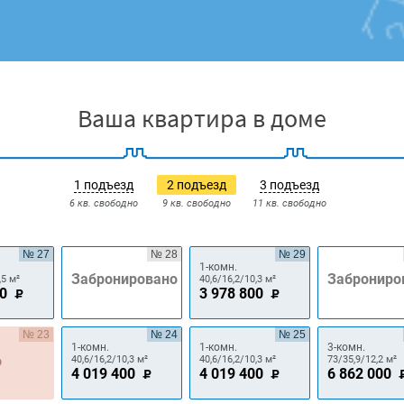
Ваша квартира в доме
1 подъезд
2 подъезд
3 подъезд
6 кв. свободно
9 кв. свободно
11 кв. свободно
№ 27
№ 28
№ 29
1-комн.
Забронировано
Заброниро
,5 м²
40,6/16,2/10,3 м²
00
3 978 800
№ 23
№ 24
№ 25
1-комн.
1-комн.
3-комн.
о
40,6/16,2/10,3 м²
40,6/16,2/10,3 м²
73/35,9/12,2 м²
4 019 400
4 019 400
6 862 000