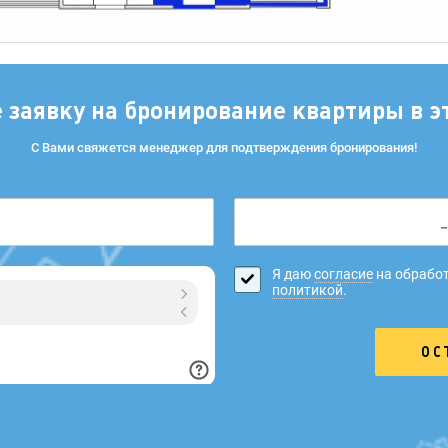
е заявку на бронирование квартиры в э
С Вами свяжется менеджер для подтверждения бронирования!
Я даю
согласие
на обработ
политикой
.