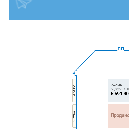
2-комн.
4 этаж
59,8/27,1/10
5 591 3
3 этаж
Продан