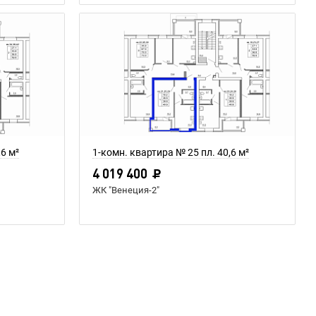
,6 м²
1-комн. квартира № 25 пл. 40,6 м²
4 019 400
ЖК "Венеция-2"