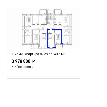
1-комн. квартира № 28 пл. 40,6 м²
3 978 800
ЖК "Венеция-2"