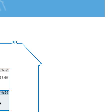
№ 30
вано
№ 26