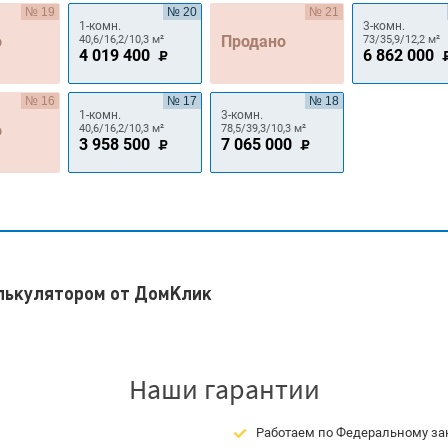
№ 19
№ 20
№ 21
1-комн.
3-комн.
о
Продано
40,6/16,2/10,3 м²
73/35,9/12,2 м²
4 019 400
6 862 000
№ 16
№ 17
№ 18
1-комн.
3-комн.
о
40,6/16,2/10,3 м²
78,5/39,3/10,3 м²
3 958 500
7 065 000
алькулятором от ДомКлик
Наши гарантии
Работаем по Федеральному зак