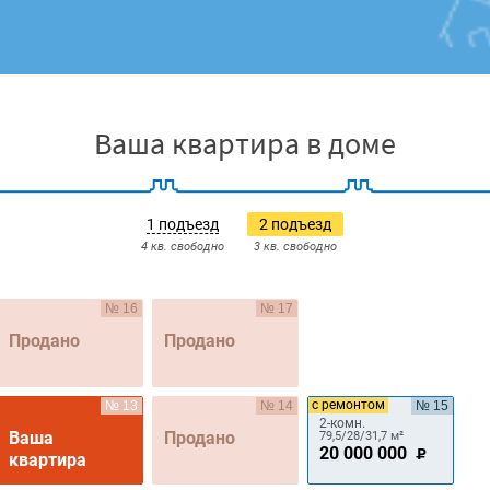
Ваша квартира в доме
1 подъезд
2 подъезд
4 кв. свободно
3 кв. свободно
№ 16
№ 17
Продано
Продано
с ремонтом
№ 13
№ 14
№ 15
2-комн.
Ваша
Продано
79,5/28/31,7 м²
20 000 000
квартира