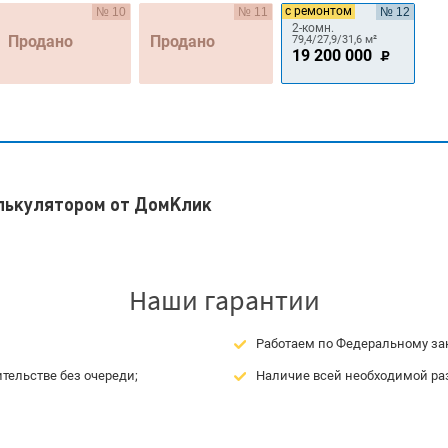
с ремонтом
№ 10
№ 11
№ 12
2-комн.
Продано
Продано
79,4/27,9/31,6 м²
19 200 000
алькулятором от ДомКлик
Наши гарантии
Работаем по Федеральному зак
тельстве без очереди;
Наличие всей необходимой ра