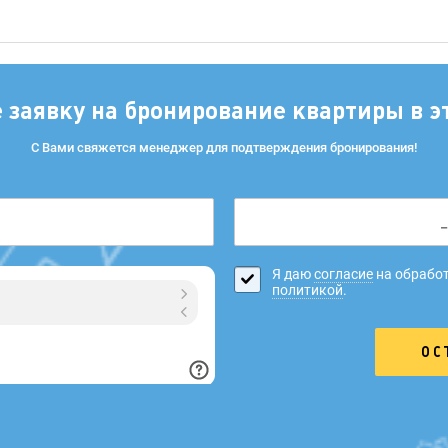
е заявку на бронирование квартиры в э
С Вами свяжется менеджер для подтверждения бронирования!
Я даю
согласие
на обработ
политикой
.