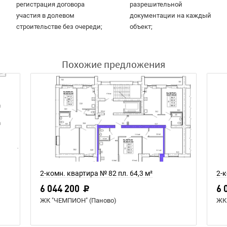
регистрация договора
разрешительной
участия в долевом
документации на каждый
строительстве без очереди;
объект;
Похожие предложения
2-комн. квартира № 82 пл. 64,3 м²
2-к
6 044 200
6 
ЖК "ЧЕМПИОН" (Паново)
ЖК