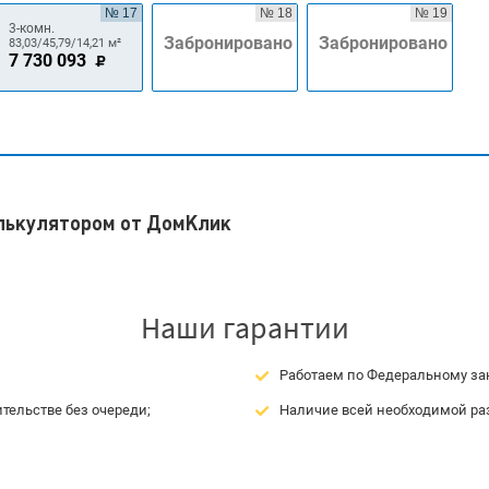
№ 17
№ 18
№ 19
3-комн.
Забронировано
Забронировано
83,03/45,79/14,21 м²
7 730 093
алькулятором от ДомКлик
Наши гарантии
Работаем по Федеральному зак
тельстве без очереди;
Наличие всей необходимой ра