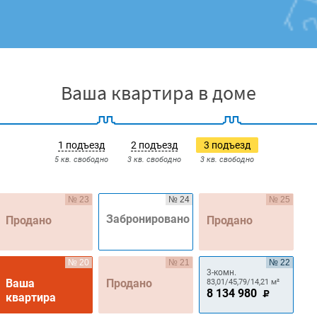
Ваша квартира в доме
1 подъезд
2 подъезд
3 подъезд
5 кв. свободно
3 кв. свободно
3 кв. свободно
№ 23
№ 24
№ 25
Забронировано
Продано
Продано
№ 20
№ 21
№ 22
3-комн.
Ваша
Продано
83,01/45,79/14,21 м²
8 134 980
квартира