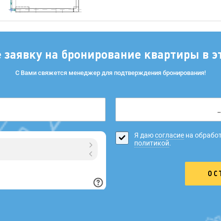
е заявку на бронирование квартиры в э
С Вами свяжется менеджер для подтверждения бронирования!
Я даю
согласие
на обработ
политикой
.