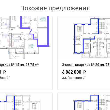
Похожие предложения
артира № 15 пл. 63,75 м²
3-комн. квартира № 26 пл. 73
0
6 862 000
йский"
ЖК "Венеция-2"