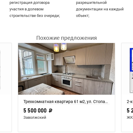
регистрация договора
разрешительной
участия в долевом
документации на каждый
строительстве без очереди;
объект;
Похожие предложения
Трехкомнатная квартира 61 м2, ул. Стопани, дом 31
2-к
5 500 000
5 
Заволжский
ЖК 