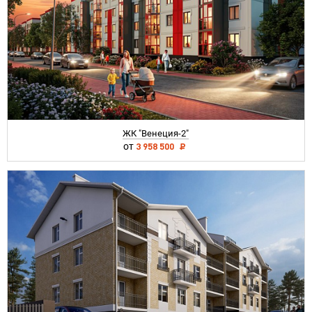
ЖК "Венеция-2"
от
3 958 500