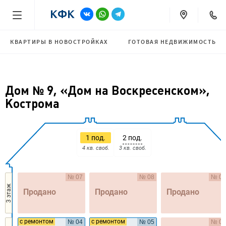
КВАРТИРЫ В НОВОСТРОЙКАХ
ГОТОВАЯ НЕДВИЖИМОСТЬ
Дом № 9, «Дом на Воскресенском»,
Кострома
1 под.
2 под.
4 кв. своб.
3 кв. своб.
№ 07
№ 08
№ 09
3 этаж
Продано
Продано
Продано
с ремонтом
с ремонтом
№ 04
№ 05
№ 06