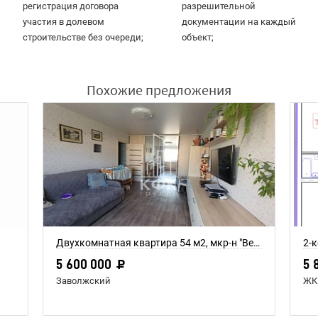
регистрация договора
разрешительной
участия в долевом
документации на каждый
строительстве без очереди;
объект;
Похожие предложения
Двухкомнатная квартира 54 м2, мкр-н "Венеция", дом 30
2-к
5 600 000
5 
Заволжский
ЖК 