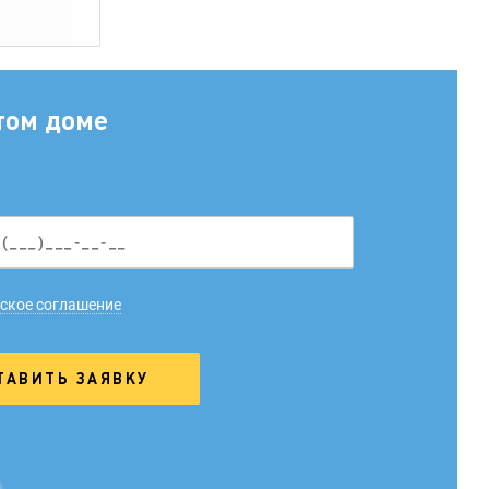
том доме
ское соглашение