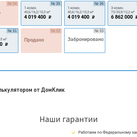
№ 34
№ 35
№ 36
1-комн.
1-комн.
3-комн.
о
40,6/16,2/10,3 м²
40,6/16,2/10,3 м²
73/35,9/12,2 м²
4 019 400
4 019 400
6 862 000
№ 31
№ 32
№ 33
Забронировано
Продано
,5 м²
00
алькулятором от ДомКлик
Наши гарантии
Работаем по Федеральному зак