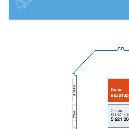
4 этаж
Ваша
квартир
2-комн.
3 этаж
59,8/27,1/10
5 621 2