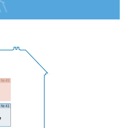
№ 45
№ 41